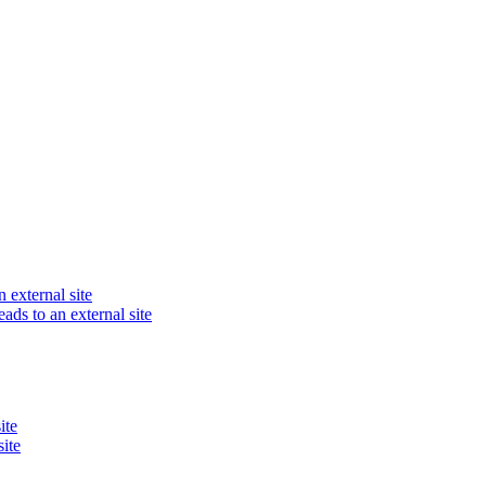
 external site
eads to an external site
ite
site